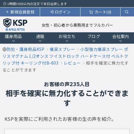
1時間36分以内の注文で本日出荷します
新規会員登録
ログイン
カート(0)
女性・初心者から業務用までフルカバー
護身用品専門店
護身用品
通販
お役立ち
ブログ
会社案内
防犯・護身用品KSP
催涙スプレー
小型強力催涙スプレー ポ
リスマグナム 1/2オンス ツイストロック ハードケース付 ベルトク
リップ付 キーリング付B-603
レビュー
相手を確実に無力化す
ることができます
お客様の声235人目
相手を確実に無力化することができま
す
KSPを実際にご利用されたお客様の生の声を紹介。