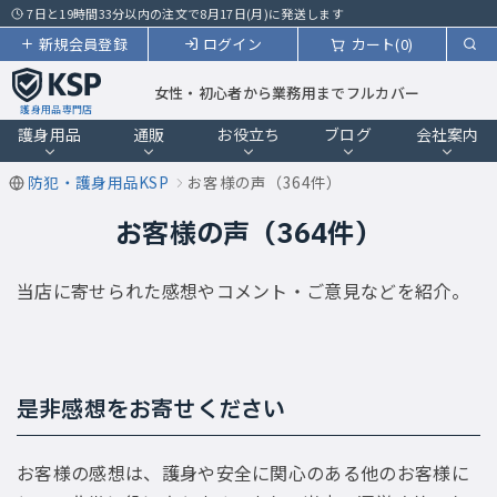
7日と19時間33分以内の注文で8月17日(月)に発送します
新規会員登録
ログイン
カート(0)
女性・初心者から業務用までフルカバー
護身用品専門店
護身用品
通販
お役立ち
ブログ
会社案内
防犯・護身用品KSP
お客様の声（364件）
お客様の声（364件）
当店に寄せられた感想やコメント・ご意見などを紹介。
是非感想をお寄せください
お客様の感想は、護身や安全に関心のある他のお客様に