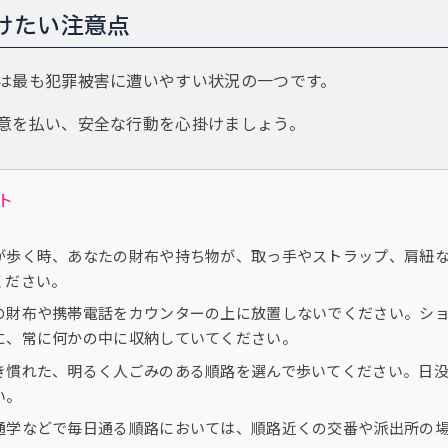
けたい注意点
は最も犯罪被害に遭いやすい状況の一つです。
意を払い、安全な行動を心掛けましょう。
ト
が歩く時、あなたの財布や持ち物が、取っ手やストラップ、肩紐
ください。
の財布や携帯電話をカウンターの上に放置しないでください。シ
に、常に何かの中に収納していてください。
き慣れた、明るく人ごみのある順路を選んで歩いてください。日
い。
通学などで毎日通る順路においては、順路近くの交番や派出所の