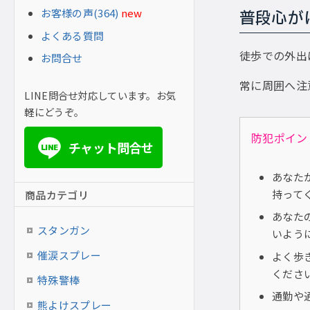
お客様の声(364)
new
普段心が
よくある質問
徒歩での外出
お問合せ
常に周囲へ注
LINE問合せ対応しています。お気
軽にどうぞ。
防犯ポイン
チャット問合せ
LINE
あなた
持って
商品カテゴリ
あなた
スタンガン
いよう
催涙スプレー
よく歩
くださ
特殊警棒
通勤や
熊よけスプレー