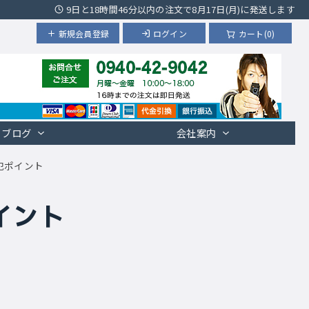
9日と18時間46分以内の注文で8月17日(月)に発送します
新規会員登録
ログイン
カート(0)
ブログ
会社案内
犯ポイント
イント