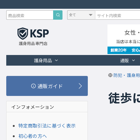
女性
当店は本当
護身用品専門店
護身用品
通販
防犯・護身用
通販ガイド
徒歩
インフォメーション
特定商取引法に基づく表示
初心者の方へ