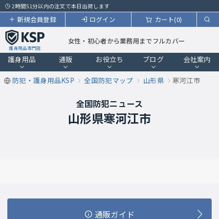
2時間51分以内の注文で本日出荷します
新規会員登録
ログイン
カート(0)
女性・初心者から業務用までフルカバー
護身用品専門店
護身用品
通販
お役立ち
ブログ
会社案内
防犯・護身用品KSP
全国防犯マップ
山形県
寒河江市
全国防犯ニュース
山形県寒河江市
通販ガイド