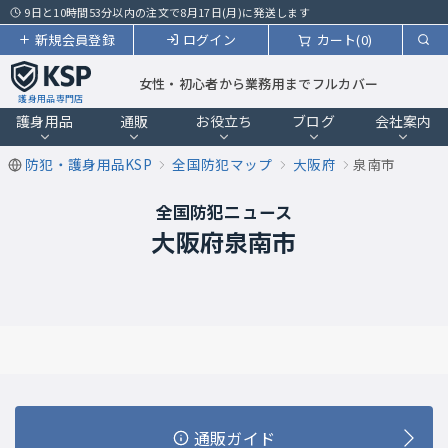
9日と10時間53分以内の注文で8月17日(月)に発送します
新規会員登録
ログイン
カート(0)
女性・初心者から業務用までフルカバー
護身用品専門店
護身用品
通販
お役立ち
ブログ
会社案内
防犯・護身用品KSP
全国防犯マップ
大阪府
泉南市
全国防犯ニュース
大阪府泉南市
通販ガイド