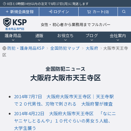
8日と0時間34分以内の注文で8月17日(月)に発送します
新規会員登録
ログイン
カート(0)
女性・初心者から業務用までフルカバー
護身用品専門店
護身用品
通販
お役立ち
ブログ
会社案内
防犯・護身用品KSP
全国防犯マップ
大阪府
大阪市天王寺
区
全国防犯ニュース
大阪府大阪市天王寺区
2014年7月7日 大阪府大阪市天王寺区｜天王寺駅
で２０代男性、刃物で刺される 大阪府警が捜査
2014年4月22日 大阪府大阪市天王寺区 「なにニ
ヤニヤしとるんや」１０代ぐらいの男女５人組、
大学生襲う