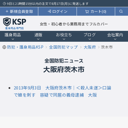
9日と21時間15分以内の注文で8月17日(月)に発送します
新規会員登録
ログイン
カート(0)
女性・初心者から業務用までフルカバー
護身用品専門店
護身用品
通販
お役立ち
ブログ
会社案内
防犯・護身用品KSP
全国防犯マップ
大阪府
茨木市
全国防犯ニュース
大阪府茨木市
2013年9月3日 大阪府茨木市｜＜殺人未遂＞口論
で娘を刺す 容疑で同居の義母逮捕 大阪