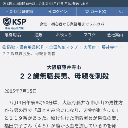
6日と15時間18分以内の注文で8月17日(月)に発送します
新規会員登録
ログイン
カート(0)
女性・初心者から業務用までフルカバー
護身用品専門店
護身用品
通販
お役立ち
ブログ
会社案内
防犯・護身用品KSP
全国防犯マップ
大阪府
藤井寺市
２２歳無職長男、母親を刺殺
大阪府藤井寺市
２２歳無職長男、母親を刺殺
2005年7月15日
7月13日午後8時50分頃、大阪府藤井寺市小山の男性方
から男の声で「母ともみ合いになり、刃物が刺さった」
と１１９番があった。駆け付けた消防署員が男性の妻、
福田京子さん（４８）が腹から血を流しているのを発