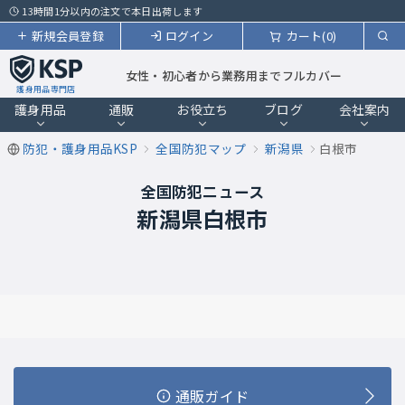
13時間1分以内の注文で本日出荷します
新規会員登録
ログイン
カート(0)
女性・初心者から業務用までフルカバー
護身用品専門店
護身用品
通販
お役立ち
ブログ
会社案内
防犯・護身用品KSP
全国防犯マップ
新潟県
白根市
全国防犯ニュース
新潟県白根市
通販ガイド