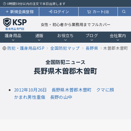
0時間59分以内の注文で本日出荷します
新規会員登録
ログイン
カート(0)
女性・初心者から業務用までフルカバー
護身用品専門店
護身用品
通販
お役立ち
ブログ
会社案内
防犯・護身用品KSP
全国防犯マップ
長野県
木曽郡木曽町
全国防犯ニュース
長野県木曽郡木曽町
2012年10月26日 長野県木曽郡木曽町 クマに顔
かまれ男性重傷 長野の山中