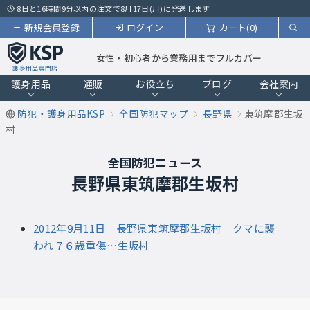
8日と16時間9分以内の注文で8月17日(月)に発送します
新規会員登録
ログイン
カート(0)
女性・初心者から業務用までフルカバー
護身用品専門店
護身用品
通販
お役立ち
ブログ
会社案内
防犯・護身用品KSP
全国防犯マップ
長野県
東筑摩郡生坂
村
全国防犯ニュース
長野県東筑摩郡生坂村
2012年9月11日 長野県東筑摩郡生坂村 クマに襲
われ７６歳重傷…生坂村