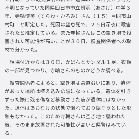
不明となっていた同県四日市市立朝明（あさけ）中学３
年、寺輪博美（てらわ・ひろみ）さん（１５）＝同市山
村町＝と断定した。死因は窒息死で、２５日深夜に殺害
されたと推定している。また寺輪さんはこの空き地で殺
害された可能性が高いことが３０日、捜査関係者への取
材で分かった。
現場付近からは３０日、かばんとサンダル１足、衣類
の一部が見つかり、寺輪さんのものかどうか調べる。
捜査関係者によると、空き地は県道沿いにあり、遺体
があった場所は植え込みの陰になっている。遺体を引き
ずった際に残る傷など移動させた痕が遺体にはなかっ
た。遺体はあおむけの状態で倒れており隠そうとした形
跡もなかった。このため寺輪さんは空き地で襲われた
後、そのまま放置された可能性が高いと県警はみてい
る。