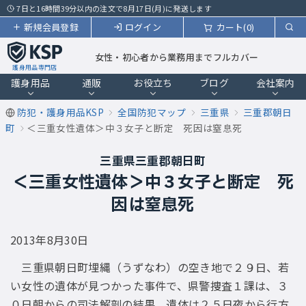
7日と16時間39分以内の注文で8月17日(月)に発送します
新規会員登録
ログイン
カート(0)
女性・初心者から業務用までフルカバー
護身用品専門店
護身用品
通販
お役立ち
ブログ
会社案内
防犯・護身用品KSP
全国防犯マップ
三重県
三重郡朝日
町
＜三重女性遺体＞中３女子と断定 死因は窒息死
三重県三重郡朝日町
＜三重女性遺体＞中３女子と断定 死
因は窒息死
2013年8月30日
三重県朝日町埋縄（うずなわ）の空き地で２９日、若
い女性の遺体が見つかった事件で、県警捜査１課は、３
０日朝からの司法解剖の結果、遺体は２５日夜から行方