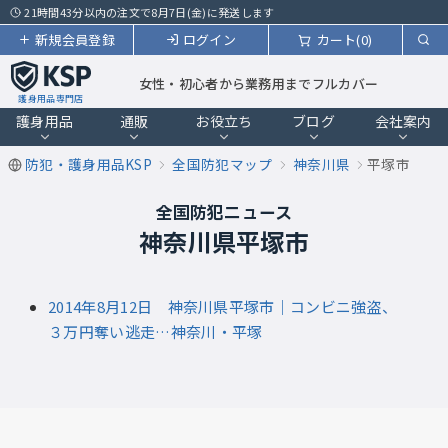
21時間43分以内の注文で8月7日(金)に発送します
新規会員登録
ログイン
カート(0)
女性・初心者から業務用までフルカバー
護身用品専門店
護身用品
通販
お役立ち
ブログ
会社案内
防犯・護身用品KSP
全国防犯マップ
神奈川県
平塚市
全国防犯ニュース
神奈川県平塚市
2014年8月12日 神奈川県平塚市｜コンビニ強盗、
３万円奪い逃走…神奈川・平塚