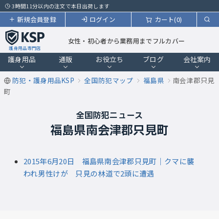
3時間11分以内の注文で本日出荷します
新規会員登録
ログイン
カート(0)
女性・初心者から業務用までフルカバー
護身用品専門店
護身用品
通販
お役立ち
ブログ
会社案内
防犯・護身用品KSP
全国防犯マップ
福島県
南会津郡只見
町
全国防犯ニュース
福島県南会津郡只見町
2015年6月20日 福島県南会津郡只見町｜クマに襲
われ男性けが 只見の林道で2頭に遭遇