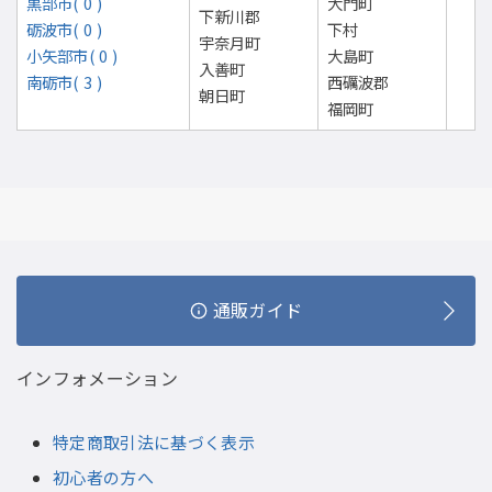
黒部市( 0 )
大門町
下新川郡
砺波市( 0 )
下村
宇奈月町
小矢部市( 0 )
大島町
入善町
南砺市( 3 )
西礪波郡
朝日町
福岡町
通販ガイド
インフォメーション
特定商取引法に基づく表示
初心者の方へ