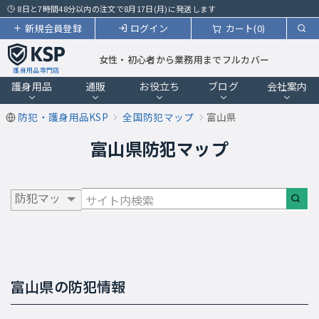
8日と7時間48分以内の注文で8月17日(月)に発送します
新規会員登録
ログイン
カート(0)
女性・初心者から業務用までフルカバー
護身用品専門店
護身用品
通販
お役立ち
ブログ
会社案内
防犯・護身用品KSP
全国防犯マップ
富山県
富山県防犯マップ
富山県の防犯情報