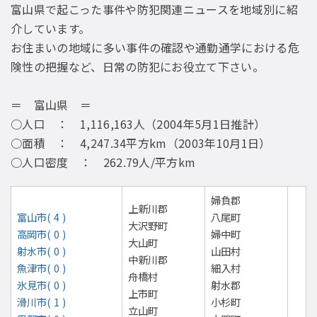
富山県で起こった事件や防犯関連ニュースを地域別に紹
介しています。
お住まいの地域に多い事件の確認や通勤通学における危
険性の把握など、日常の防犯にお役立て下さい。
＝ 富山県 ＝
○人口 ： 1,116,163人（2004年5月1日推計）
○面積 ： 4,247.34平方km（2003年10月1日）
○人口密度 ： 262.79人/平方km
婦負郡
上新川郡
富山市( 4 )
八尾町
大沢野町
高岡市( 0 )
婦中町
大山町
射水市( 0 )
山田村
中新川郡
魚津市( 0 )
細入村
舟橋村
氷見市( 0 )
射水郡
上市町
滑川市( 1 )
小杉町
立山町