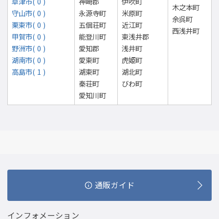
草津市( 0 )
神崎郡
伊吹町
木之本町
守山市( 0 )
永源寺町
米原町
余呉町
栗東市( 0 )
五個荘町
近江町
西浅井町
甲賀市( 0 )
能登川町
東浅井郡
野洲市( 0 )
愛知郡
浅井町
湖南市( 0 )
愛東町
虎姫町
高島市( 1 )
湖東町
湖北町
秦荘町
びわ町
愛知川町
通販ガイド
インフォメーション