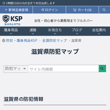
1時間55分以内の注文で本日出荷します
新規会員登録
ログイン
カート(0)
女性・初心者から業務用までフルカバー
護身用品専門店
護身用品
通販
お役立ち
ブログ
会社案内
防犯・護身用品KSP
全国防犯マップ
滋賀県
滋賀県防犯マップ
滋賀県の防犯情報