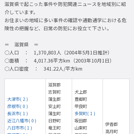
滋賀県で起こった事件や防犯関連ニュースを地域別に紹
介しています。
お住まいの地域に多い事件の確認や通勤通学における危
険性の把握など、日常の防犯にお役立て下さい。
＝ 滋賀県 ＝
○人口 ： 1,370,803人（2004年5月1日推計）
○面積 ： 4,017.36平方km（2003年10月1日）
○人口密度 ： 341.22人/平方km
滋賀郡
志賀町
犬上郡
大津市( 2 )
蒲生郡
豊郷町
彦根市( 0 )
安土町
甲良町
長浜市( 1 )
蒲生町
多賀町( 1 )
近江八幡市( 0 )
日野町
坂田郡
伊香郡
八日市市( 1 )
竜王町
山東町
高月町