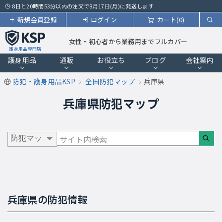
8日と20時間53分以内の注文で8月17日(月)に発送します
新規会員登録
ログイン
カート(0)
女性・初心者から業務用までフルカバー
護身用品専門店
護身用品
通販
お役立ち
ブログ
会社案内
防犯・護身用品KSP
全国防犯マップ
兵庫県
兵庫県防犯マップ
兵庫県の防犯情報