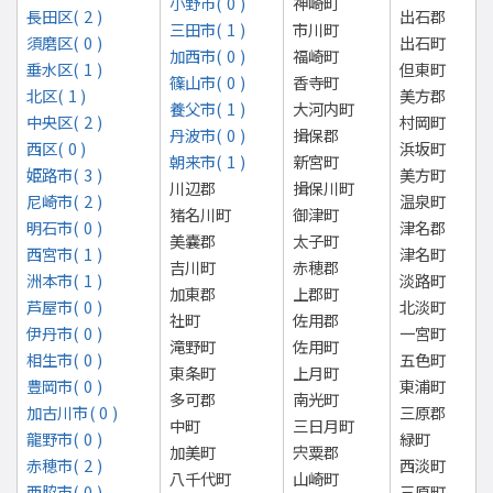
小野市( 0 )
神崎町
長田区( 2 )
出石郡
三田市( 1 )
市川町
須磨区( 0 )
出石町
加西市( 0 )
福崎町
垂水区( 1 )
但東町
篠山市( 0 )
香寺町
北区( 1 )
美方郡
養父市( 1 )
大河内町
中央区( 2 )
村岡町
丹波市( 0 )
揖保郡
西区( 0 )
浜坂町
朝来市( 1 )
新宮町
姫路市( 3 )
美方町
川辺郡
揖保川町
尼崎市( 2 )
温泉町
猪名川町
御津町
明石市( 0 )
津名郡
美嚢郡
太子町
西宮市( 1 )
津名町
吉川町
赤穂郡
洲本市( 1 )
淡路町
加東郡
上郡町
芦屋市( 0 )
北淡町
社町
佐用郡
伊丹市( 0 )
一宮町
滝野町
佐用町
相生市( 0 )
五色町
東条町
上月町
豊岡市( 0 )
東浦町
多可郡
南光町
加古川市( 0 )
三原郡
中町
三日月町
龍野市( 0 )
緑町
加美町
宍粟郡
赤穂市( 2 )
西淡町
八千代町
山崎町
西脇市( 0 )
三原町