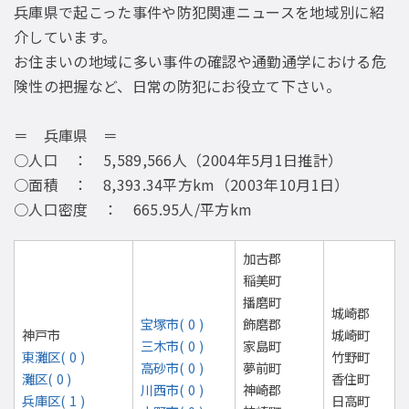
兵庫県で起こった事件や防犯関連ニュースを地域別に紹
介しています。
お住まいの地域に多い事件の確認や通勤通学における危
険性の把握など、日常の防犯にお役立て下さい。
＝ 兵庫県 ＝
○人口 ： 5,589,566人（2004年5月1日推計）
○面積 ： 8,393.34平方km（2003年10月1日）
○人口密度 ： 665.95人/平方km
加古郡
稲美町
播磨町
城崎郡
宝塚市( 0 )
飾磨郡
神戸市
城崎町
三木市( 0 )
家島町
東灘区( 0 )
竹野町
高砂市( 0 )
夢前町
灘区( 0 )
香住町
川西市( 0 )
神崎郡
兵庫区( 1 )
日高町