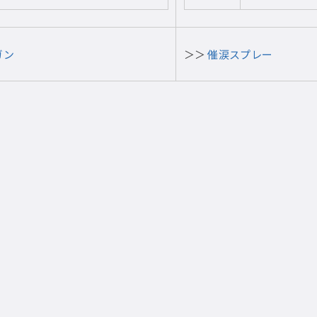
ガン
＞＞
催涙スプレー