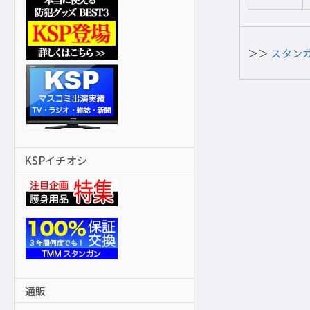
＞＞
スタン
KSPイチオシ
通販